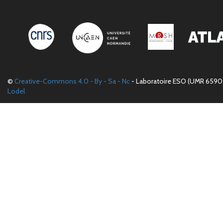
©
Creative-Commons 4.0 - By - Sa - Nc
- Laboratoire ESO (UMR 6590 
Lodel