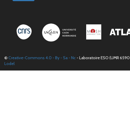
©
Creative-Commons 4.0 - By - Sa - Nc
- Laboratoire ESO (UMR 6590 
Lodel