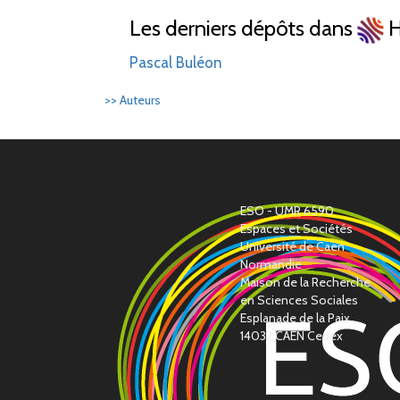
Les derniers dépôts dans
H
Pascal Buléon
>> Auteurs
ESO - UMR 6590
Espaces et Sociétés
Université de Caen
Normandie
Maison de la Recherche
en Sciences Sociales
Esplanade de la Paix
14032 CAEN Cedex