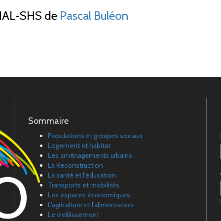
AL-SHS de
Pascal Buléon
Sommaire
Populations et groupes sociaux
Logement et habitat
Les aménagements urbains
La Reconstruction
La santé et l'éducation
Transports et mobilités
Les espaces économiques
L'agriculture et l'alimentation
Le vieillissement