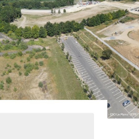
photo : Guillaume BAILLY (MCF) et S. CHARPENTIER (IE) - ESO Le Mans - 2019.