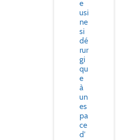
e
usi
ne
si
dé
rur
gi
qu
e
à
un
es
pa
ce
d’