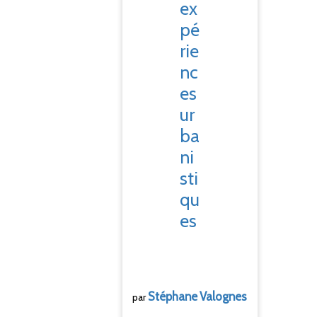
ex
pé
rie
nc
es
ur
ba
ni
sti
qu
es
Stéphane
Valognes
par