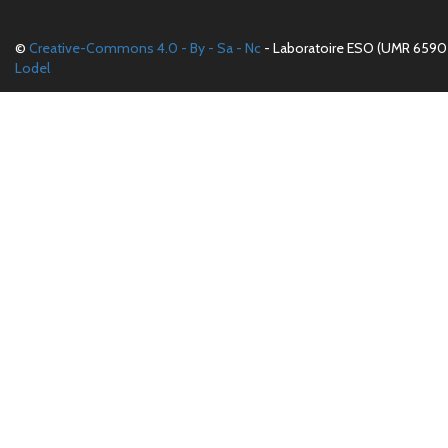
©
Creative-Commons 4.0 - By - Sa - Nc
- Laboratoire ESO (UMR 6590 
Lodel