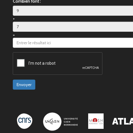
Combien font :
+
=
Envoyer