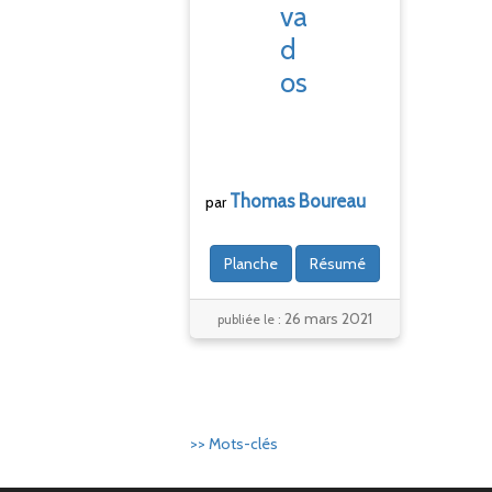
va
d
os
Thomas
Boureau
par
Planche
Résumé
26 mars 2021
publiée le :
>> Mots-clés