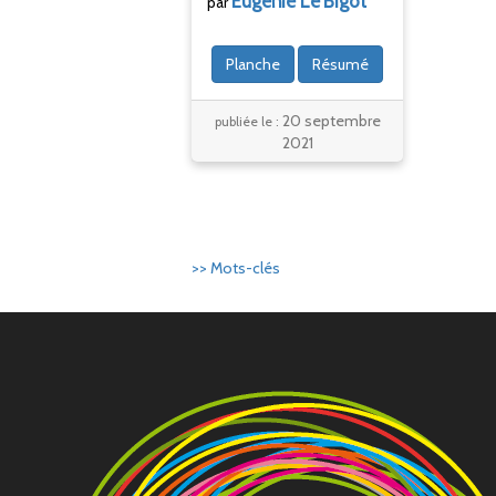
Eugénie Le
Bigot
par
Planche
Résumé
20 septembre
publiée le :
2021
>> Mots-clés