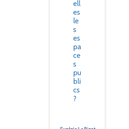
ell
es
le
s
es
pa
ce
s
pu
bli
cs
?