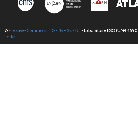
©
Creative-Commons 4.0 - By - Sa - Nc
- Laboratoire ESO (UMR 6590 
Lodel