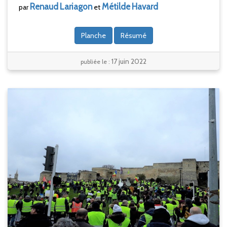
Renaud
Lariagon
Métilde
Havard
par
et
Planche
Résumé
17 juin 2022
publiée le :