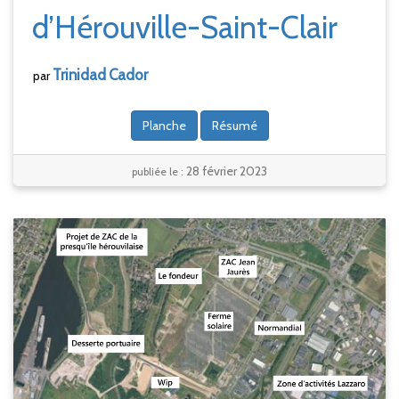
d’Hérouville-Saint-Clair
Trinidad
Cador
par
Planche
Résumé
28 février 2023
publiée le :