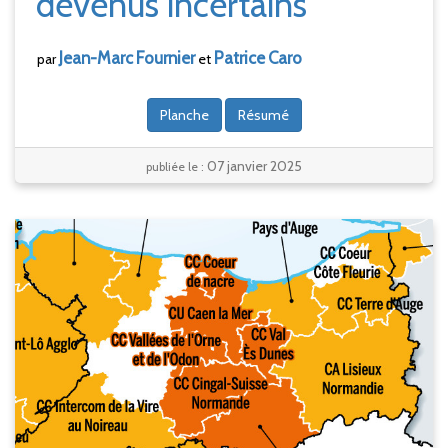
devenus incertains
Jean-Marc
Fournier
Patrice
Caro
par
et
Planche
Résumé
07 janvier 2025
publiée le :