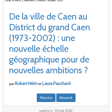
Carte : R. Hérin, L. Pauchard, C. Mellet, F. Turbout - 2022.
De la ville de Caen au
District du grand Caen
(1973-2002)
: une
nouvelle échelle
géographique pour de
nouvelles ambitions
?
Robert
Hérin
Laura
Pauchard
par
et
Planche
Résumé
13 mai 2022
publiée le :