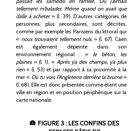
passait les samedis en famille, Où j’aimais
tellement m’balader, Même quand on avait que
dalle à acheter
» (l.
39). D’autres catégories de
personnes, plus secondaires, sont décrites,
comme par exemple les Parisiens du littoral qui
«
nous trouvaient tellement nuls
» (l.
67). Caen
est également dépeinte dans son
environnement régional
: «
le béton, les
plaines
» (l.
1), «
Après y’a des champs, y’a plus
rien
» (l.
53) et par rapport à sa proximité à la
mer «
Où tu vois l’Angleterre derrière la brume
»
(l.
68). Elle est donc présentée comme étant une
ville en région et en position périphérique sur la
carte nationale.
FIGURE 3
: LES CONFINS DES