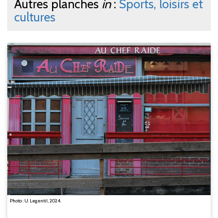
Autres planches
in
:
Sports, loisirs et
cultures
Photo : U. Legentil, 2024.