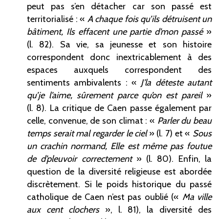
peut pas s’en détacher car son passé est
territorialisé
: «
A chaque fois qu’ils détruisent un
bâtiment, Ils effacent une partie d’mon passé
»
(l.
82). Sa vie, sa jeunesse et son histoire
correspondent donc inextricablement à des
espaces auxquels correspondent des
sentiments ambivalents
: «
J’la déteste autant
qu’je l’aime, sûrement parce qu’on est pareil
»
(l.
8). La critique de Caen passe également par
celle, convenue, de son climat
: «
Parler du beau
temps serait mal regarder le ciel
» (l.
7) et «
Sous
un crachin normand, Elle est même pas foutue
de d’pleuvoir correctement
» (l.
80). Enfin, la
question de la diversité religieuse est abordée
discrètement. Si le poids historique du passé
catholique de Caen n’est pas oublié («
Ma ville
aux cent clochers
», l.
81), la diversité des