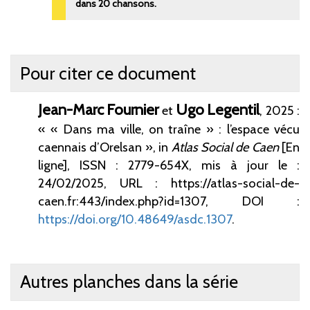
dans 20 chansons.
Pour citer ce document
Jean-Marc
Fournier
Ugo
Legentil
et
, 2025 :
« « Dans ma ville, on traîne
»
: l’espace vécu
caennais d’Orelsan », in
Atlas Social de Caen
[En
ligne], ISSN : 2779-654X,
mis à jour le :
24/02/2025, URL : https://atlas-social-de-
caen.fr:443/index.php?id=1307,
DOI :
https://doi.org/10.48649/asdc.1307
.
Autres planches dans la série