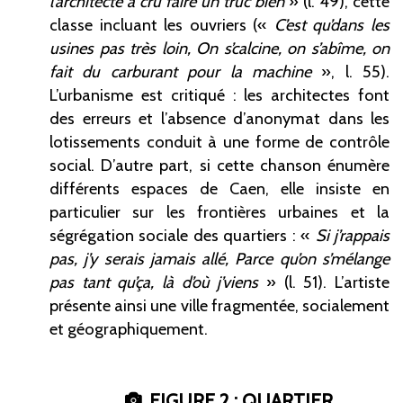
l’architecte a cru faire un truc bien
» (l.
49), cette
classe incluant les ouvriers («
C’est qu’dans les
usines pas très loin, On s’calcine, on s’abîme, on
fait du carburant pour la machine
», l.
55).
L’urbanisme est critiqué
: les architectes font
des erreurs et l’absence d’anonymat dans les
lotissements conduit à une forme de contrôle
social. D’autre part, si cette chanson énumère
différents espaces de Caen, elle insiste en
particulier sur les frontières urbaines et la
ségrégation sociale des quartiers
: «
Si j’rappais
pas, j’y serais jamais allé, Parce qu’on s’mélange
pas tant qu’ça, là d’où j’viens
» (l.
51). L’artiste
présente ainsi une ville fragmentée, socialement
et géographiquement.
FIGURE 2
: QUARTIER