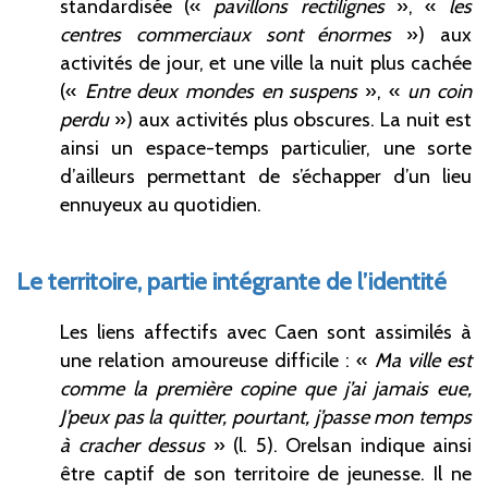
standardisée («
pavillons rectilignes
», «
les
centres commerciaux sont énormes
») aux
activités de jour, et une ville la nuit plus cachée
(«
Entre deux mondes en suspens
», «
un coin
perdu
») aux activités plus obscures. La nuit est
ainsi un espace-temps particulier, une sorte
d’ailleurs permettant de s’échapper d’un lieu
ennuyeux au quotidien.
Le territoire, partie intégrante de l’identité
Les liens affectifs avec Caen sont assimilés à
une relation amoureuse difficile
: «
Ma ville est
comme la première copine que j’ai jamais eue,
J’peux pas la quitter, pourtant, j’passe mon temps
à cracher dessus
» (l.
5). Orelsan indique ainsi
être captif de son territoire de jeunesse. Il ne