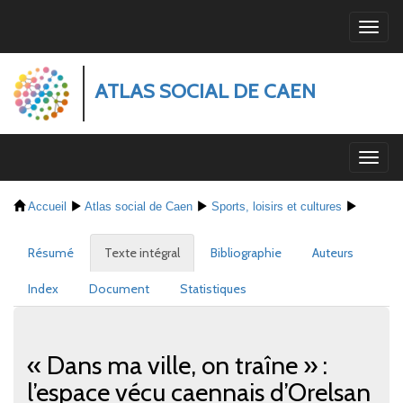
Panneau de gestion des cookies
Toggle
navigat
ATLAS SOCIAL DE CAEN
Toggl
naviga
Accueil
Atlas social de Caen
Sports, loisirs et cultures
Résumé
Texte intégral
Bibliographie
Auteurs
Index
Document
Statistiques
« Dans ma ville, on traîne
»
:
l’espace vécu caennais d’Orelsan