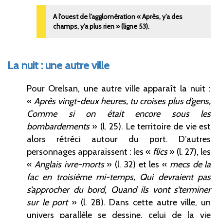
A l’ouest de l’agglomération « Après, y’a des
champs, y’a plus rien » (ligne 53).
La nuit
: une autre ville
Pour Orelsan, une autre ville apparaît la nuit
:
«
Après vingt-deux heures, tu croises plus d’gens,
Comme si on était encore sous les
bombardements
» (l.
25). Le territoire de vie est
alors rétréci autour du port. D’autres
personnages apparaissent
: les «
flics
» (l.
27), les
«
Anglais ivre-morts
» (l.
32) et les «
mecs de la
fac en troisième mi-temps, Qui devraient pas
s’approcher du bord, Quand ils vont s’terminer
sur le port
» (l.
28). Dans cette autre ville, un
univers parallèle se dessine, celui de la vie