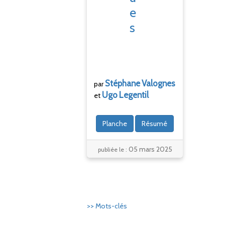
e
s
Stéphane
Valognes
par
Ugo
Legentil
et
Planche
Résumé
05 mars 2025
publiée le :
>> Mots-clés