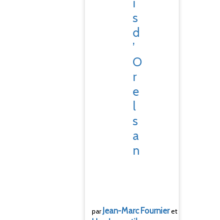
i
s
d
’
O
r
e
l
s
a
n
Jean-Marc
Fournier
par
et