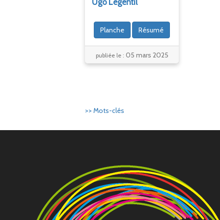
Ugo
Legentil
Planche
Résumé
05 mars 2025
publiée le :
>> Mots-clés