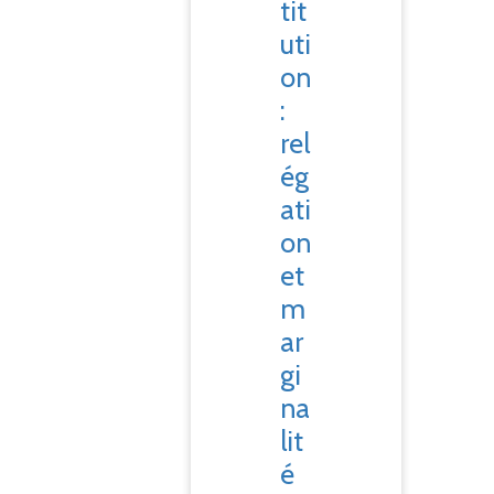
tit
uti
on
:
rel
ég
ati
on
et
m
ar
gi
na
lit
é