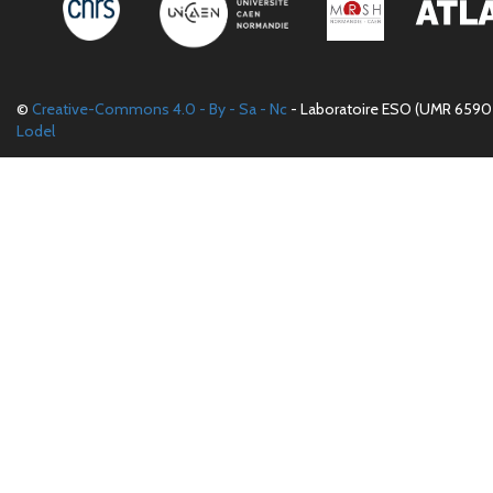
©
Creative-Commons 4.0 - By - Sa - Nc
- Laboratoire ESO (UMR 6590 
Lodel