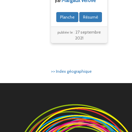
Margaux
Verove
par
Planche
Résumé
27 septembre
publiée le :
2021
>> Index géographique