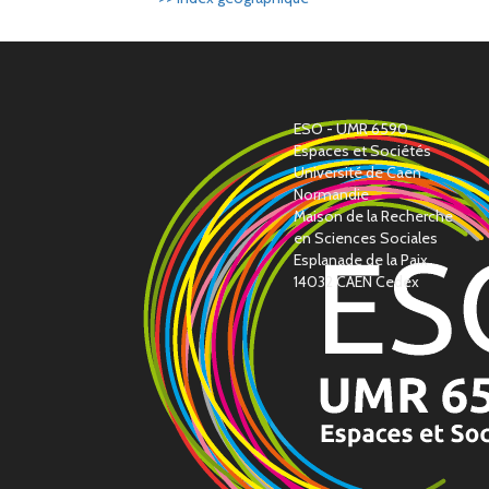
ESO - UMR 6590
Espaces et Sociétés
Université de Caen
Normandie
Maison de la Recherche
en Sciences Sociales
Esplanade de la Paix
14032 CAEN Cedex