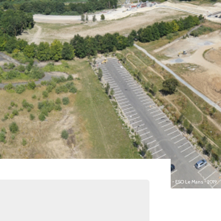
photo : Guillaume BAILLY (MCF) et S. CHARPENTIER (IE) - ESO Le Mans - 2019.