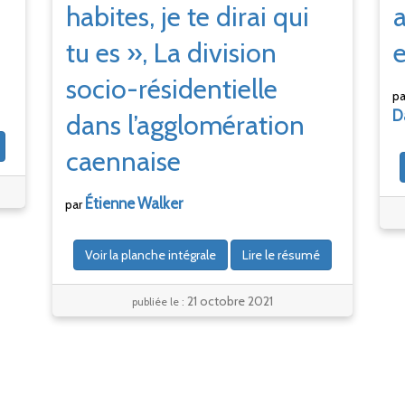
habites, je te dirai qui
a
tu es
», La division
e
socio-résidentielle
p
D
dans l’agglomération
caennaise
Étienne
Walker
par
Voir la planche intégrale
Lire le résumé
21 octobre 2021
publiée le :