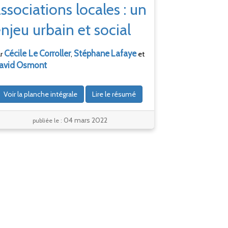
ssociations locales : un
njeu urbain et social
Cécile Le
Corroller
Stéphane
Lafaye
ar
,
et
avid
Osmont
Voir la planche intégrale
Lire le résumé
04 mars 2022
publiée le :