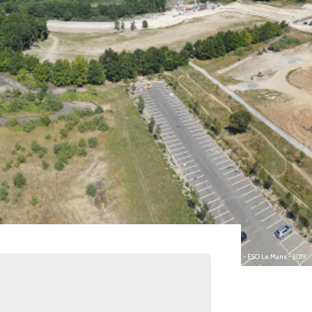
photo : Guillaume BAILLY (MCF) et S. CHARPENTIER (IE) - ESO Le Mans - 2019.