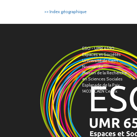
>> Index géographique
ESO - UMR 6590
Espaces et Sociétés
Université de Caen
Normandie
Maison de la Recherche
en Sciences Sociales
Esplanade de la Paix
14032 CAEN Cedex