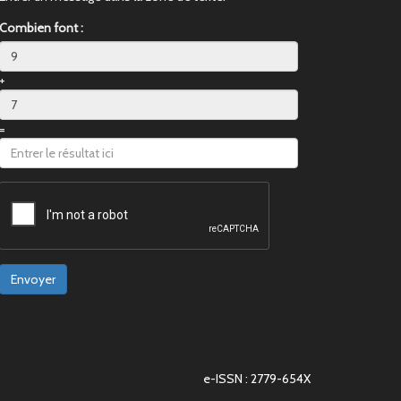
Combien font :
+
=
Envoyer
e-ISSN : 2779-654X