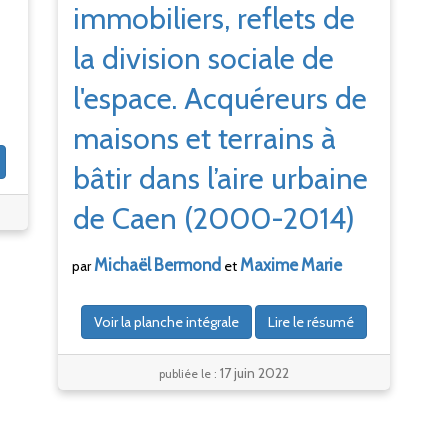
immobiliers, reflets de
la division sociale de
l'espace. Acquéreurs de
maisons et terrains à
bâtir dans l’aire urbaine
de Caen (2000-2014)
Michaël
Bermond
Maxime
Marie
par
et
Voir la planche intégrale
Lire le résumé
17 juin 2022
publiée le :