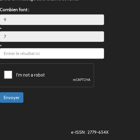
Combien font :
+
=
Envoyer
e-ISSN : 2779-654X