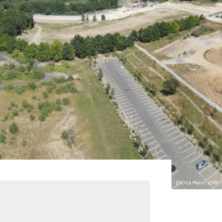
photo : Guillaume BAILLY (MCF) et S. CHARPENTIER (IE) - ESO Le Mans - 2019.