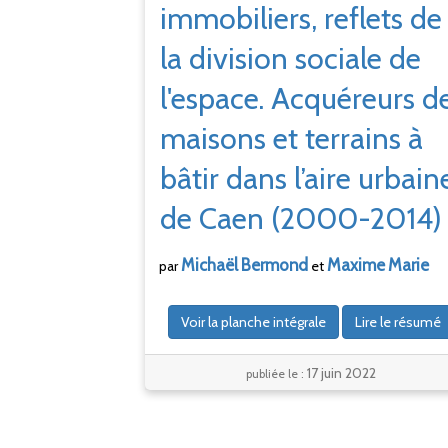
immobiliers, reflets de
la division sociale de
l'espace. Acquéreurs d
maisons et terrains à
bâtir dans l’aire urbain
de Caen (2000-2014)
Michaël
Bermond
Maxime
Marie
par
et
Voir la planche intégrale
Lire le résumé
17 juin 2022
publiée le :