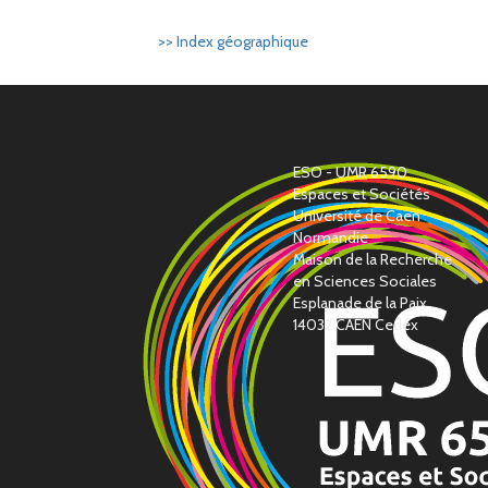
>> Index géographique
ESO - UMR 6590
Espaces et Sociétés
Université de Caen
Normandie
Maison de la Recherche
en Sciences Sociales
Esplanade de la Paix
14032 CAEN Cedex