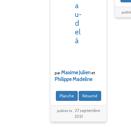
a
u-
publié
d
el
à
Maxime
Julien
par
et
Philippe
Madeline
Planche
Résumé
27 septembre
publiée le :
2021