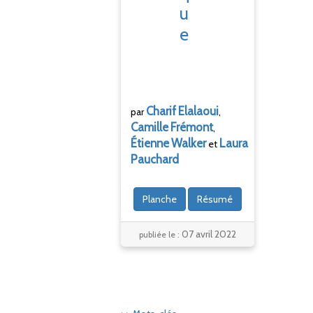
u
e
Charif
Elalaoui
par
,
Camille
Frémont
,
Étienne
Walker
Laura
et
Pauchard
Planche
Résumé
07 avril 2022
publiée le :