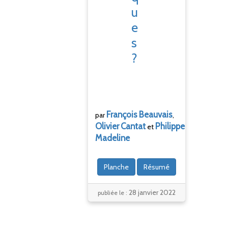
u
e
s
?
François
Beauvais
par
,
Olivier
Cantat
Philippe
et
Madeline
Planche
Résumé
28 janvier 2022
publiée le :