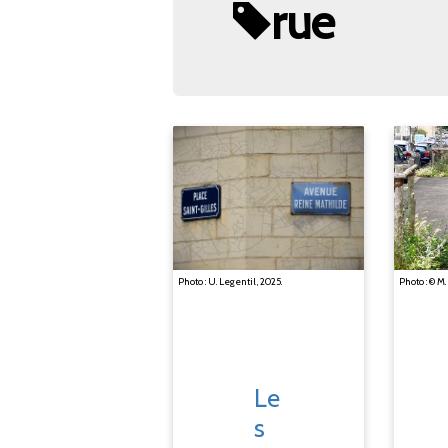
rue
Photo : U. Legentil, 2025.
Photo : © M.
Le
s