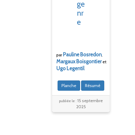
ge
nr
e
Pauline
Bosredon
par
,
Margaux
Boisgontier
et
Ugo
Legentil
Planche
Résumé
15 septembre
publiée le :
2025