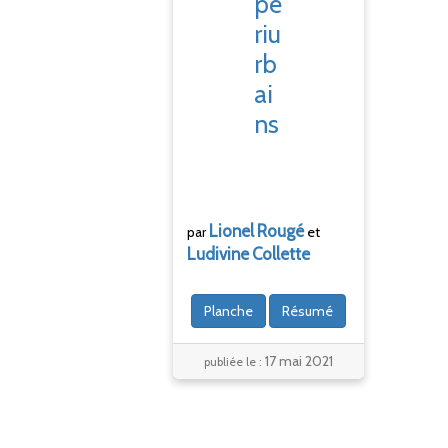
pé
riu
rb
ai
ns
Lionel
Rougé
par
et
Ludivine
Collette
Planche
Résumé
17 mai 2021
publiée le :