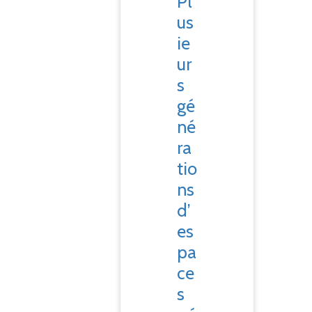
Pl
us
ie
ur
s
gé
né
ra
tio
ns
d’
es
pa
ce
s