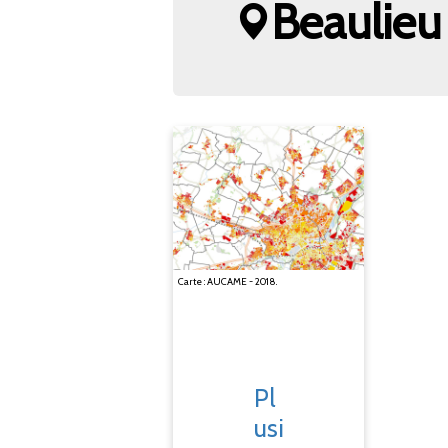
Beaulieu 
Carte : AUCAME - 2018.
Pl
usi