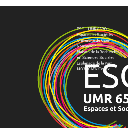
ESO - UMR 6590
Espaces et Sociétés
Université de Caen
Normandie
Maison de la Recherche
en Sciences Sociales
Esplanade de la Paix
14032 CAEN Cedex