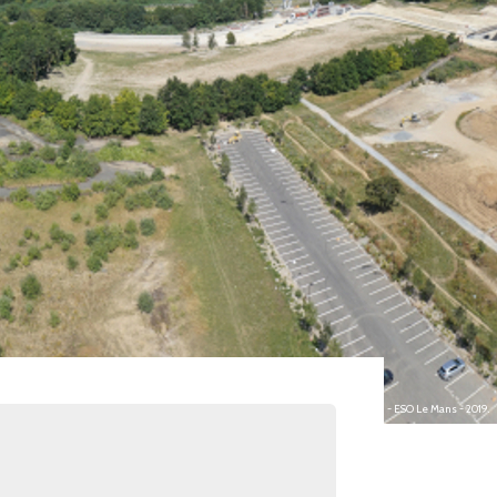
photo : Guillaume BAILLY (MCF) et S. CHARPENTIER (IE) - ESO Le Mans - 2019.