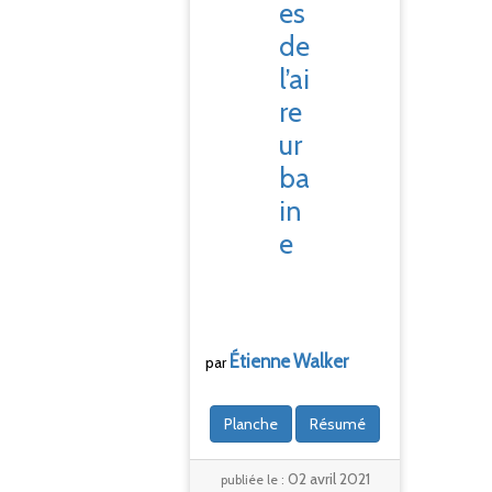
es
de
l’ai
re
ur
ba
in
e
Étienne
Walker
par
Planche
Résumé
02 avril 2021
publiée le :