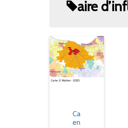
aire d’in
Carte : E. Walker - 2020.
Ca
en