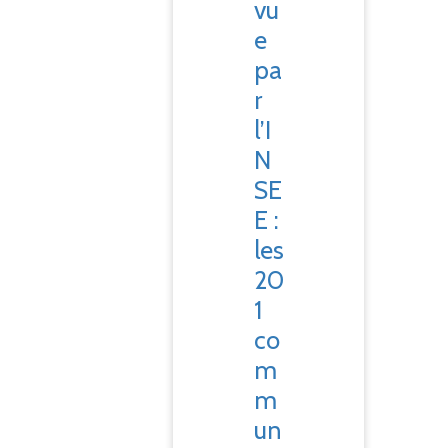
vu
e
pa
r
l’I
N
SE
E :
les
20
1
co
m
m
un