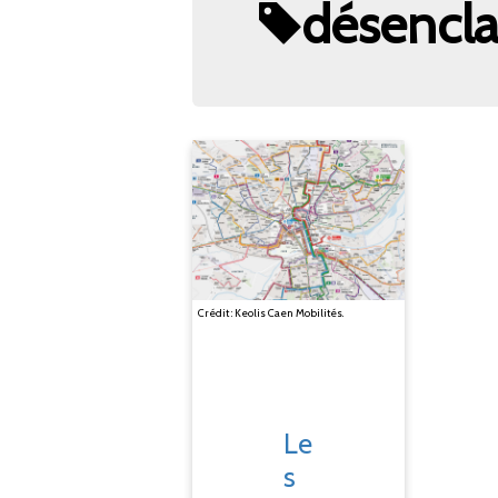
désencl
Crédit : Keolis Caen Mobilités.
Le
s