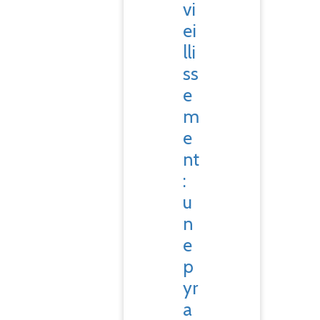
vi
ei
lli
ss
e
m
e
nt
:
u
n
e
p
yr
a