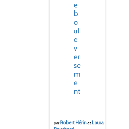
e
b
o
ul
e
v
er
se
m
e
nt
Robert
Hérin
Laura
par
et