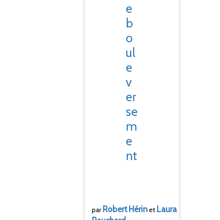
e
b
o
ul
e
v
er
se
m
e
nt
Robert
Hérin
Laura
par
et