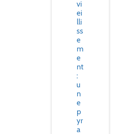
vi
ei
lli
ss
e
m
e
nt
:
u
n
e
p
yr
a