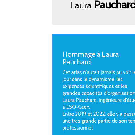
Pauchar
Laura
Hommage à Laura
Pauchard
Cet atlas n'aurait jamais pu voir l
jour sans le dynamisme, les
exigences scientifiques et les
grandes capacités d'organisatio
Laura Pauchard, ingénieure d'ét
à ESO-Caen.
Entre 2019 et 2022, elle y a pass
une très grande partie de son te
professionnel.