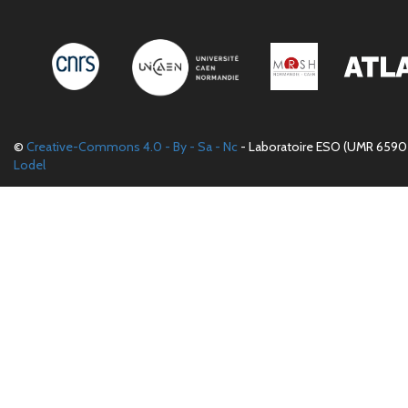
©
Creative-Commons 4.0 - By - Sa - Nc
- Laboratoire ESO (UMR 6590 
Lodel