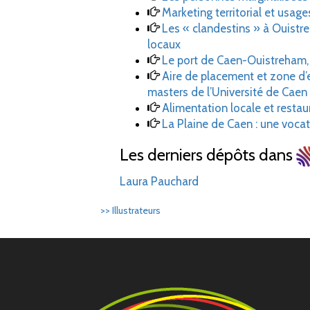
Marketing territorial et usag
Les « clandestins » à Ouistre
locaux
Le port de Caen-Ouistreham, p
Aire de placement et zone d’
masters de l’Université de Cae
Alimentation locale et restau
La Plaine de Caen : une voc
Les derniers dépôts dans
Laura Pauchard
>> Illustrateurs