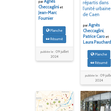
Agnès
par
répartis dans
Checcaglini
et
l’unité urbaine
Jean-Marc
de Caen
Fournier
Agnès
par
Planche
Checcaglini
,
Patrice
Caro
et
Résumé
Laura
Pauchard
09 juillet
publiée le :
Planche
2024
Résumé
09 juill
publiée le :
2024