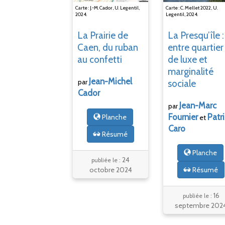
Carte : J.-M. Cador, U. Legentil,
Carte : C. Mellet 2022, U.
2024.
Legentil, 2024.
La Prairie de
La Presqu’île
:
Caen, du ruban
entre quartier
au confetti
de luxe et
marginalité
Jean-Michel
par
sociale
Cador
Jean-Marc
par
Fournier
Patr
Planche
et
Caro
Résumé
Planche
24
publiée le :
octobre 2024
Résumé
16
publiée le :
septembre 202