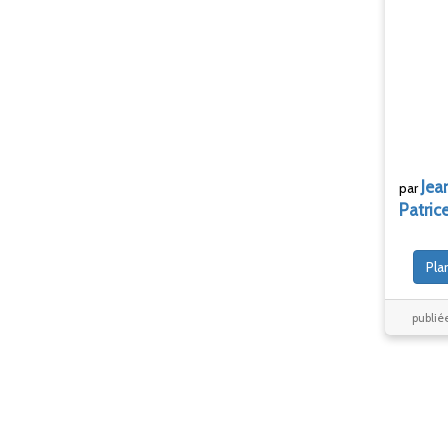
Jea
par
Patric
Pla
publiée