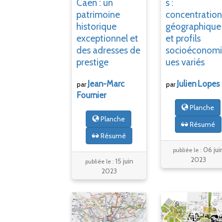
Caen
: un
s
:
patrimoine
concentratio
historique
géographique
exceptionnel et
et profils
des adresses de
socioéconom
prestige
ues variés
Jean-Marc
Julien
Lopes
par
par
Fournier
Planche
Planche
Résumé
Résumé
06 jui
publiée le :
2023
15 juin
publiée le :
2023