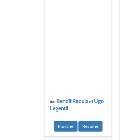
Benoît
Raoulx
Ugo
par
et
Legentil
Planche
Résumé